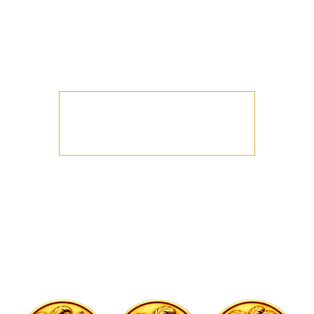
✨ Dancefloor & Tapis Rouge – Spécial Festival de
Cannes ✨
SOIREE COUPLES - FEMMES SEULES - INTERDIT
AUX HOMMES SEULS
Les inscriptions sont closes
Voir d'autres événements
Heure et lieu
23 mai 2026, 21:00
Melun, 9 Bd Gambetta, 77000 Melun, France
À propos de l'événement