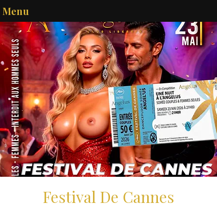
Menu
Festival De Cannes
sam. 23 mai
  |  
Melun