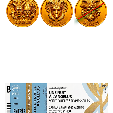
Evénement public organisé par 
l’Angel’Us
⚜ DANCEFLOOR By DJ ALAN MARX ⚜ 
Prix de l'événement