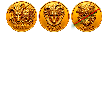
Evénement public organisé par 
Prix de l'événement
70€ pour les couples - 20€ pour les 
femmes - interdit aux hommes seuls.
Quand le désir rencontre les années 70-
80 …
Quand la nuit devient un terrain de jeu.