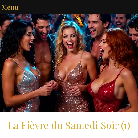
Menu
La Fièvre du Samedi Soir (1)
ven. 06 mars
  |  
Melun