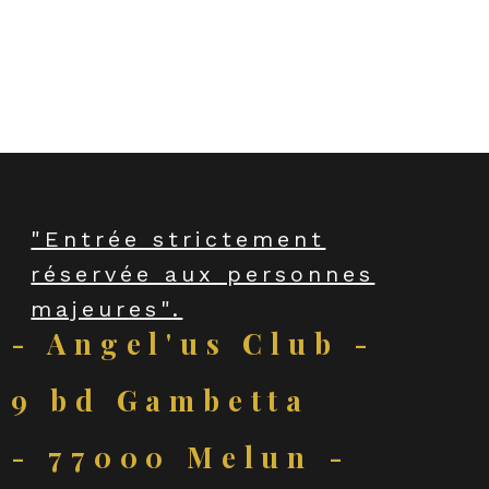
pour les femmes
SOIRÉE BLANCHE
"Entrée strictement
réservée aux personnes
majeures".
- Angel'us Club -
9 bd Gambetta
- 77000 Melun -