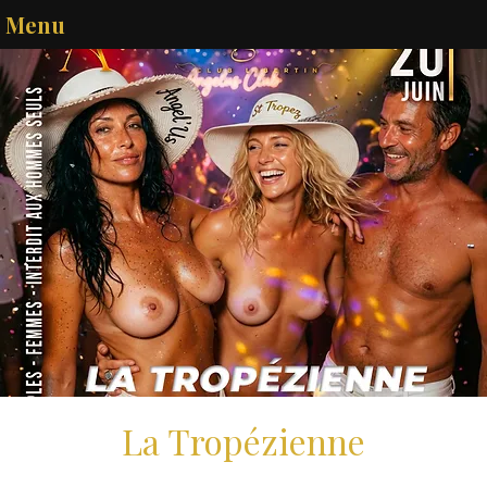
Menu
La Tropézienne
sam. 20 juin
  |  
Melun