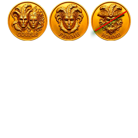
Evénement public organisé par 
l’Angel’Us
Prix de l'événement
Exclusif Pour les abonnés du site Avant 
22h - 50€ pour les couples - 20€ pour les 
femmes
Tarif Normal 70€ pour les couples - 20€ 