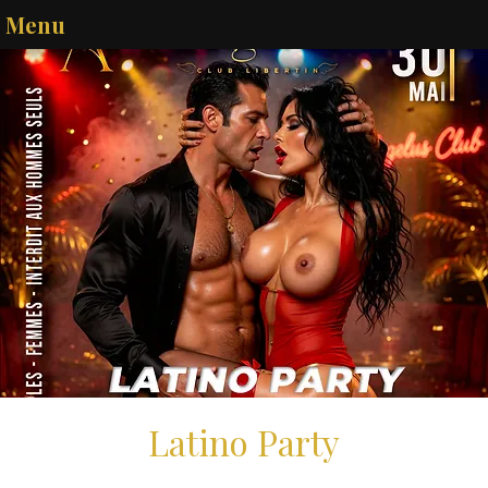
Menu
Latino Party
sam. 30 mai
  |  
Melun