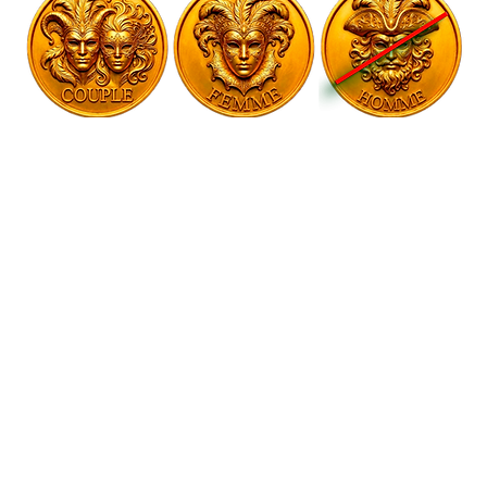
Evénement public organisé par 
Prix de l'événement
Avant 22H - 50€ pour les couples - 1 
boisson incluse par personne
Après 22H -  70€ pour les couples -1 
boisson incluse par personne
Entrée  - 20€ pour les femmes