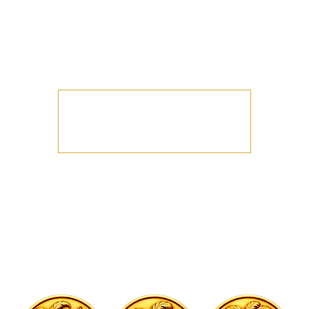
La chaleur tropicale
Initiation Bachata OFFERTE
🕘 21h – 22h
Avec votre professeur
Les inscriptions sont closes
Voir d'autres événements
Heure et lieu
30 mai 2026, 21:00
Melun, 9 Bd Gambetta, 77000 Melun, France
À propos de l'événement