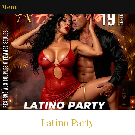
Menu
Latino Party
sam. 19 sept.
  |  
Melun