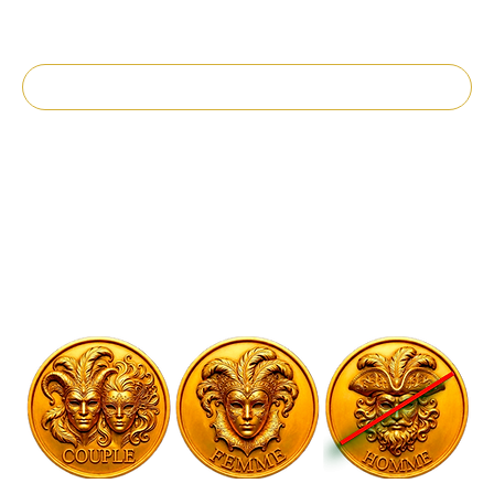
Une nuit chaude aux rythmes latinos…
Inscrivez-vous
Heure et lieu
19 sept. 2026, 21:00
Melun, 9 Bd Gambetta, 77000 Melun, France
À propos de l'événement