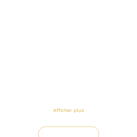
Evénement public organisé par 
l’Angel’U
Prix de l'événement
abonnés du site Avant 22h - 50€ pour les coup
femmes
 pour les couples - 20€ pour les femmes- 1 
personne
🔥 
🔥
SOIRÉE AMAZONES
Afficher plus
Inscrivez-vous