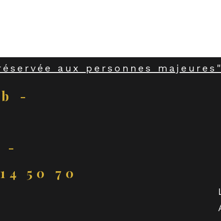
Partager cet événement
réservée aux personnes majeures"
ub -
 -
 14 50 70