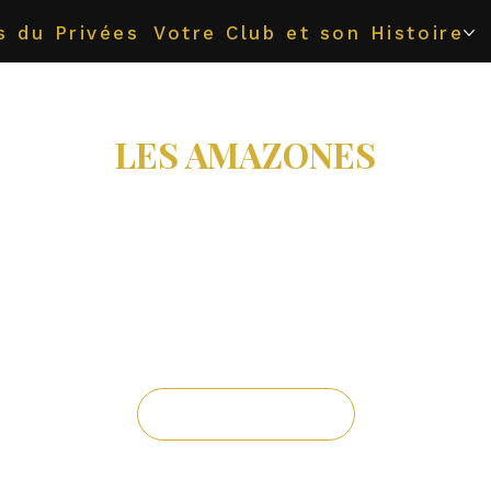
s du Privées
Votre Club et son Histoire
LES AMAZONES
sam. 12 sept.
  |  
Melun
Réveille la guerrier qui est en toi
REE COUPLES - FEMMES SEULES - INTERDIT
HOMMES SEULS
Inscrivez-vous