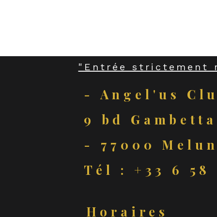
"Entrée strictement 
- Angel'us Cl
9 bd Gambetta
- 77000 Melun
Tél : +33 6 58
Horaires