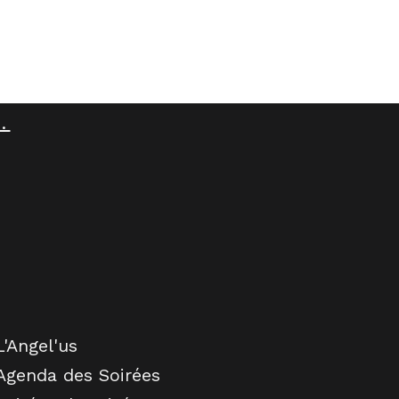
.
L'Angel'us
Agenda des Soirées