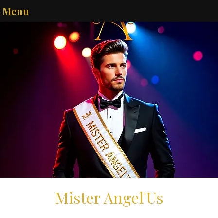
Menu
Mister Angel'Us
sam. 07 févr.
  |  
Melun