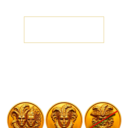
Cette Soirée est dédiée à vous Messieurs !!
Les inscriptions sont closes
Voir d'autres événements
Heure et lieu
07 févr. 2026, 21:00
Melun, 9 Bd Gambetta, 77000 Melun, France
À propos de l'événement