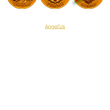
Evénement public organisé par 
Angel’Us
Prix de l'événement
65€ pour les couples - Gratuit pour les 
femmes 
Que vous soyez habitués ou nouveaux 
venus, venez vivre une nuit où 
raffinement et séduction se rencontrent. 
Ici, le charme opère à travers des tenues 
chic et glamour, pour une ambiance des 
plus envoûtantes.