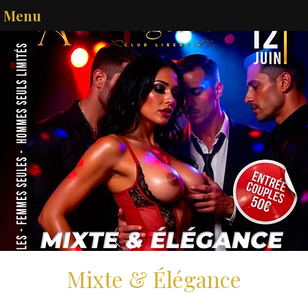
Menu
Mixte & Élégance
ven. 12 juin
  |  
Melun