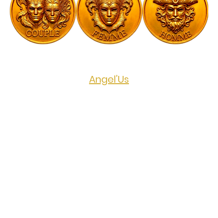
Evénement public organisé par 
Angel’Us
Prix de l'événement
50€ pour les couples - Gratuit pour les 
femmes - 80€ pour les hommes seuls
PLURALITÉ - TRIO - CANDAULISME - 
BISEXUALITÉ
Que vous soyez habitués ou nouveaux 