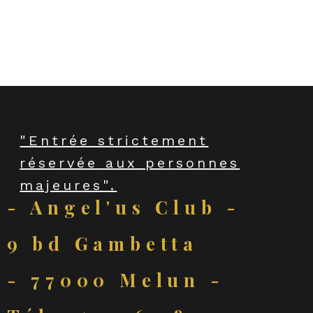
venus, venez vivre une nuit où 
raffinement et séduction se rencontrent. 
"Entrée strictement
réservée aux personnes
majeures".
- Angel'us Club -
9 bd Gambetta
- 77000 Melun -