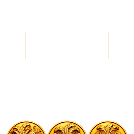
Rendez-vous chaque vendredi soir pour notre soirée
mixte sous le signe de l’élégance !
PLURALITÉ - TRIO - CANDAULISME - BISEXUALITÉ
Les inscriptions sont closes
Voir d'autres événements
Heure et lieu
12 juin 2026, 21:00
Melun, 9 Bd Gambetta, 77000 Melun, France
À propos de l'événement