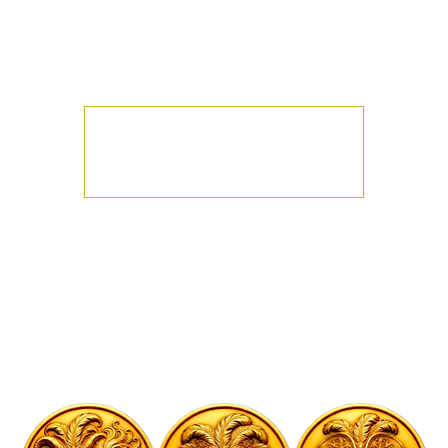
Rendez-vous chaque vendredi soir pour notre soirée
mixte sous le signe de l’élégance !
PLURALITÉ - TRIO - CANDAULISME - BISEXUALITÉ
Les inscriptions sont closes
Voir d'autres événements
Heure et lieu
10 juil. 2026, 21:00
Melun, 9 Bd Gambetta, 77000 Melun, France
À propos de l'événement