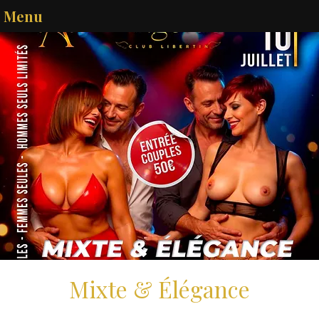
Menu
Mixte & Élégance
ven. 10 juil.
  |  
Melun