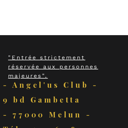
venus, venez vivre une nuit où 
raffinement et séduction se rencontrent. 
"Entrée strictement
réservée aux personnes
majeures".
- Angel'us Club -
9 bd Gambetta
- 77000 Melun -