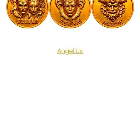
Evénement public organisé par 
Angel’Us
Prix de l'événement
50€ pour les couples - Gratuit pour les 
femmes - 80€ pour les hommes seuls
PLURALITÉ - TRIO - CANDAULISME - 
BISEXUALITÉ
Que vous soyez habitués ou nouveaux 