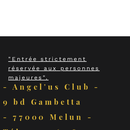
chic et glamour, pour une ambiance des 
plus envoûtantes.
"Entrée strictement
réservée aux personnes
majeures".
- Angel'us Club -
9 bd Gambetta
- 77000 Melun -