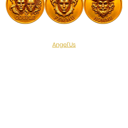
Evénement public organisé par 
Angel’Us
Prix de l'événement
70€ pour les couples - Gratuit pour les 
femmes - 80€ pour les hommes seuls
Que vous soyez habitués ou nouveaux 
venus, venez vivre une nuit où 
raffinement et séduction se rencontrent. 
Ici, le charme opère à travers des tenues 