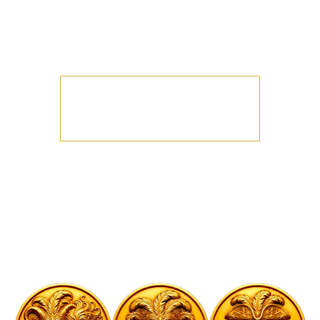
Rendez-vous chaque vendredi soir pour notre soirée
mixte sous le signe de l’élégance !
PLURALITÉ - TRIO - CANDAULISME - BISEXUALITÉ
Les inscriptions sont closes
Voir d'autres événements
Heure et lieu
06 mars 2026, 21:00
Melun, 9 Bd Gambetta, 77000 Melun, France
À propos de l'événement