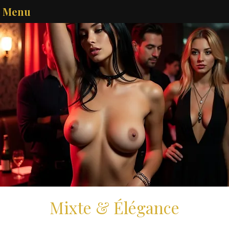
Menu
Mixte & Élégance
ven. 06 mars
  |  
Melun