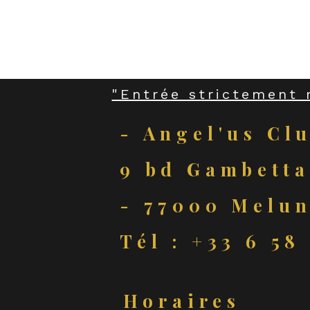
"Entrée strictement 
- Angel'us Cl
9 bd Gambetta
- 77000 Melun
Tél : +33 6 58
Horaires