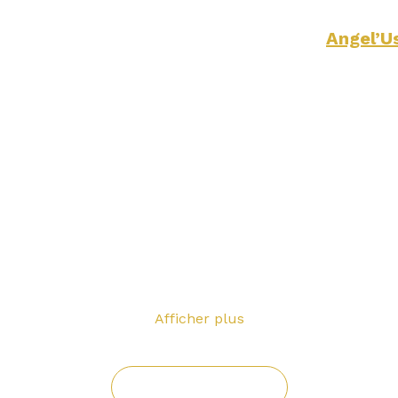
Evénement public organisé par 
Angel’U
Prix de l'événement
uples - Gratuit pour les femmes - 80€ pour 
URALITÉ - TRIO - CANDAULISME - BISEXUAL
tués ou nouveaux venus, venez vivre une nui
séduction se rencontrent. 
Afficher plus
Inscrivez-vous