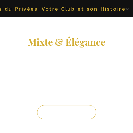
s du Privées
Votre Club et son Histoire
Mixte & Élégance
ven. 06 nov.
  |  
Melun
ndez-vous chaque vendredi soir pour notre soi
mixte sous le signe de l’élégance !
URALITÉ - TRIO - CANDAULISME - BISEXUAL
Inscrivez-vous