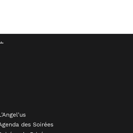
.
L'Angel'us
Agenda des Soirées