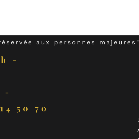
Partager cet événement
réservée aux personnes majeures"
ub -
 -
 14 50 70