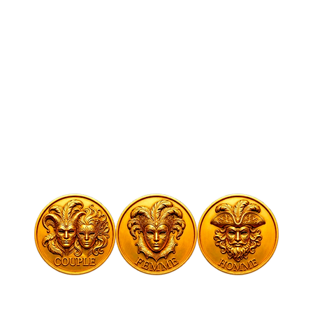
Heure et lieu
06 juin 2026, 21:00
el'Us Melun, 9 Bd Gambetta, 77000 Melun, Fr
À propos de l'événement
Tarifs de l'événement