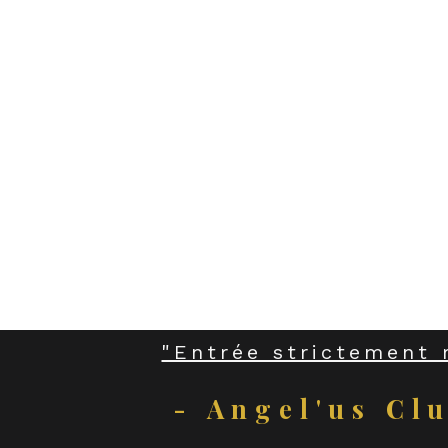
"Entrée strictement 
- Angel'us Cl