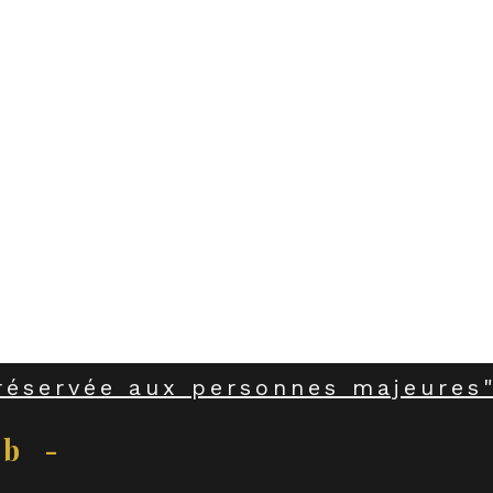
Partager cet événement
réservée aux personnes majeures"
ub -