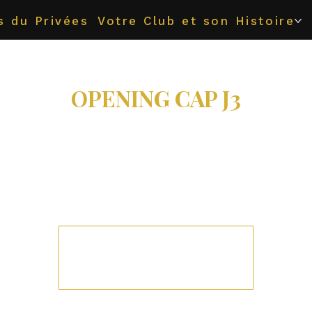
s du Privées
Votre Club et son Histoire
OPENING CAP J3
sam. 06 juin
  |  
Angel'Us Melun
OPENING CAP
Edition spéciale
Les inscriptions sont closes
Voir d'autres événements