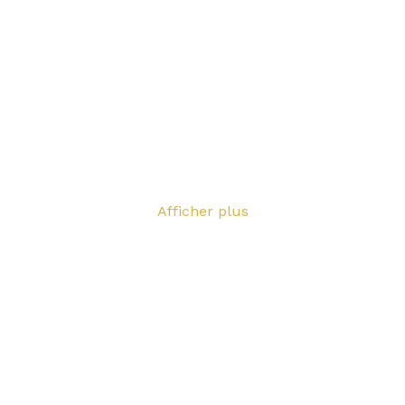
L COUPLES AVANT 22H -  50 €  (1 cons
personne)
ENING CAP J3 : ÉDITION SPÉCI
Soirée Mixte à Club L’Angel’Us
Samedi 6 Juin 2026 | 21h00 — 04h00
Afficher plus