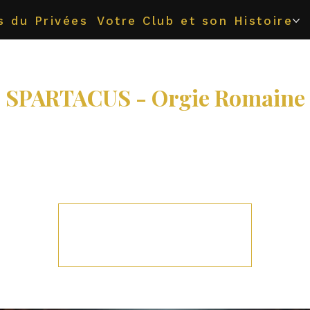
s du Privées
Votre Club et son Histoire
SPARTACUS - Orgie Romaine
sam. 13 juin
  |  
Melun
êt(e) à revivre les plaisirs décadents de l’Empir
Les inscriptions sont closes
Voir d'autres événements