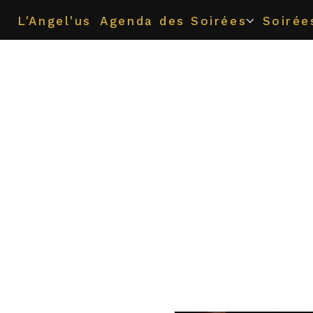
L'Angel'us
Agenda des Soirées
Soirée
Pr