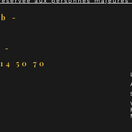
réservée aux personnes majeures"
ub -
 -
 14 50 70