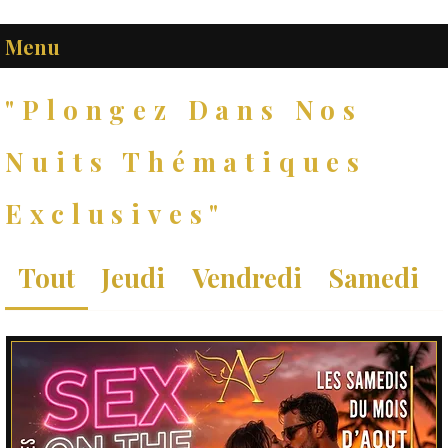
Menu
"Plongez Dans Nos
Nuits Thématiques
Exclusives"
Tout
Jeudi
Vendredi
Samedi